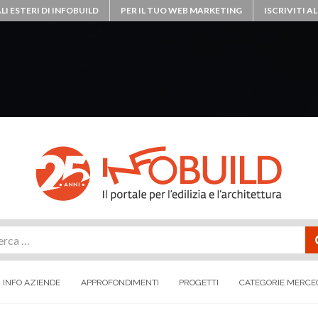
LI ESTERI DI INFOBUILD
PER IL TUO WEB MARKETING
ISCRIVITI 
rca
INFO AZIENDE
APPROFONDIMENTI
PROGETTI
CATEGORIE MERCE