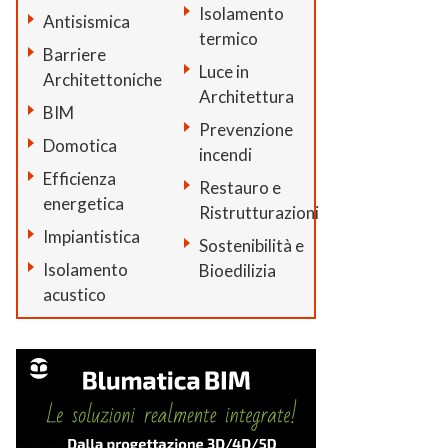
Isolamento
Antisismica
termico
Barriere
Luce in
Architettoniche
Architettura
BIM
Prevenzione
Domotica
incendi
Efficienza
Restauro e
energetica
Ristrutturazioni
Impiantistica
Sostenibilità e
Isolamento
Bioedilizia
acustico