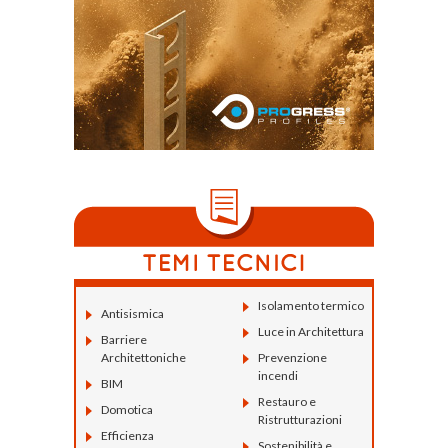
Isolamento termico
Antisismica
Luce in Architettura
Barriere
Architettoniche
Prevenzione
incendi
BIM
Restauro e
Domotica
Ristrutturazioni
Efficienza
Sostenibilità e