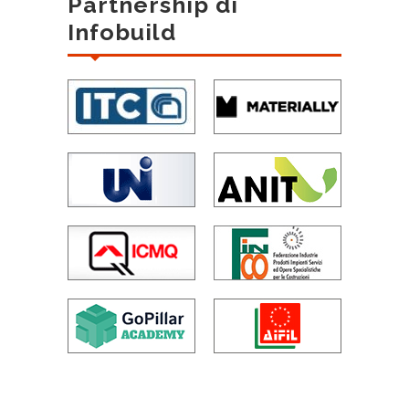
Partnership di
Infobuild