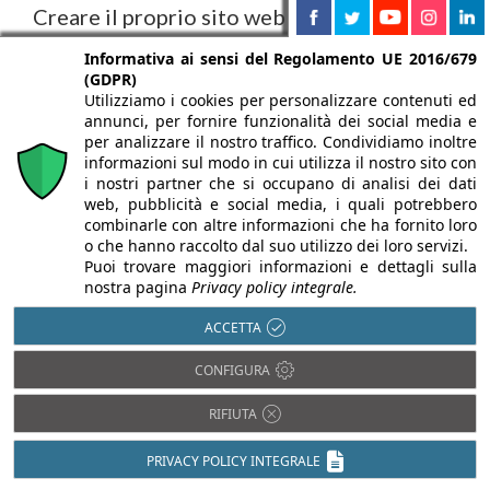
Creare il proprio sito web Professionale in
pochi passi
Informativa ai sensi del Regolamento UE 2016/679
(GDPR)
Per i progettisti è importante avere un sito per
Utilizziamo i cookies per personalizzare contenuti ed
raggiungere nuovi clienti potenziali. Come
annunci, per fornire funzionalità dei social media e
per analizzare il nostro traffico. Condividiamo inoltre
WordPress può ...
informazioni sul modo in cui utilizza il nostro sito con
i nostri partner che si occupano di analisi dei dati
web, pubblicità e social media, i quali potrebbero
combinarle con altre informazioni che ha fornito loro
o che hanno raccolto dal suo utilizzo dei loro servizi.
Puoi trovare maggiori informazioni e dettagli sulla
ULTIME NOTIZIE
nostra pagina
Privacy policy integrale.
ACCETTA
CONFIGURA
RIFIUTA
PRIVACY POLICY INTEGRALE