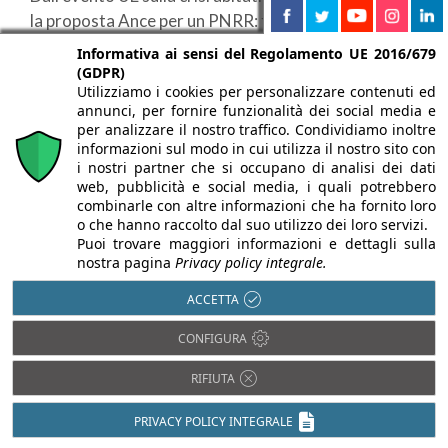
la proposta Ance per un PNRR: fondi dedicati, ...
Informativa ai sensi del Regolamento UE 2016/679
(GDPR)
Utilizziamo i cookies per personalizzare contenuti ed
annunci, per fornire funzionalità dei social media e
per analizzare il nostro traffico. Condividiamo inoltre
informazioni sul modo in cui utilizza il nostro sito con
i nostri partner che si occupano di analisi dei dati
web, pubblicità e social media, i quali potrebbero
combinarle con altre informazioni che ha fornito loro
o che hanno raccolto dal suo utilizzo dei loro servizi.
Puoi trovare maggiori informazioni e dettagli sulla
nostra pagina
Privacy policy integrale.
ACCETTA
28/04/2026
Guerra Usa-Iran: dall’energia ai cantieri, il
CONFIGURA
conflitto pesa su famiglie e settore
RIFIUTA
immobiliare
PRIVACY POLICY INTEGRALE
A cura di:
Adele di Carlo