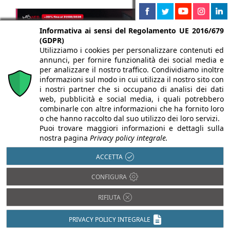
Informativa ai sensi del Regolamento UE 2016/679
(GDPR)
Utilizziamo i cookies per personalizzare contenuti ed
annunci, per fornire funzionalità dei social media e
per analizzare il nostro traffico. Condividiamo inoltre
informazioni sul modo in cui utilizza il nostro sito con
i nostri partner che si occupano di analisi dei dati
web, pubblicità e social media, i quali potrebbero
combinarle con altre informazioni che ha fornito loro
o che hanno raccolto dal suo utilizzo dei loro servizi.
Puoi trovare maggiori informazioni e dettagli sulla
nostra pagina
Privacy policy integrale.
ACCETTA
CONFIGURA
Chi siamo
Autori
Per la tua pubblicità
Iscriviti alla
newsletter
RIFIUTA
PRIVACY POLICY INTEGRALE