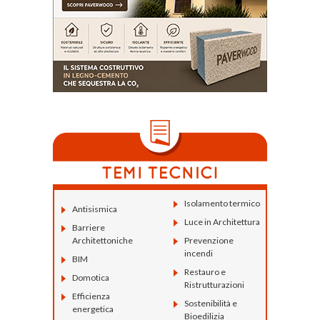
Isolamento termico
Antisismica
Luce in Architettura
Barriere
Architettoniche
Prevenzione
incendi
BIM
Restauro e
Domotica
Ristrutturazioni
Efficienza
Sostenibilità e
energetica
Bioedilizia