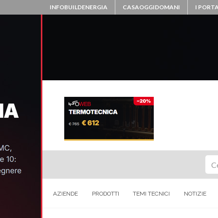
INFOBUILDENERGIA
CASAOGGIDOMANI
I PORTA
Ce
AZIENDE
PRODOTTI
TEMI TECNICI
NOTIZIE