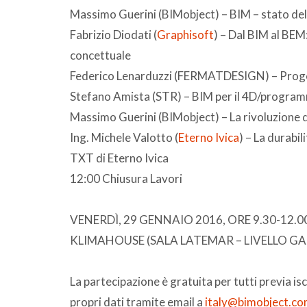
Massimo Guerini (BIMobject) – BIM – stato del
Fabrizio Diodati (
Graphisoft
) – Dal BIM al BEM
concettuale
Federico Lenarduzzi (FERMATDESIGN) – Proget
Stefano Amista (STR) – BIM per il 4D/program
Massimo Guerini (BIMobject) – La rivoluzione de
Ing. Michele Valotto (
Eterno Ivica
) – La durabi
TXT di Eterno Ivica
12:00 Chiusura Lavori
VENERDÌ, 29 GENNAIO 2016, ORE 9.30-12.0
KLIMAHOUSE (SALA LATEMAR – LIVELLO GAL
La partecipazione è gratuita per tutti previa i
propri dati tramite email a
italy@bimobject.c