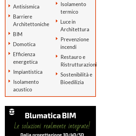
Isolamento
Antisismica
termico
Barriere
Luce in
Architettoniche
Architettura
BIM
Prevenzione
Domotica
incendi
Efficienza
Restauro e
energetica
Ristrutturazioni
Impiantistica
Sostenibilità e
Isolamento
Bioedilizia
acustico