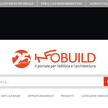
LI ESTERI DI INFOBUILD
PER IL TUO WEB MARKETING
ISCRIVITI 
rca
INFO AZIENDE
APPROFONDIMENTI
PROGETTI
CATEGORIE MERCE