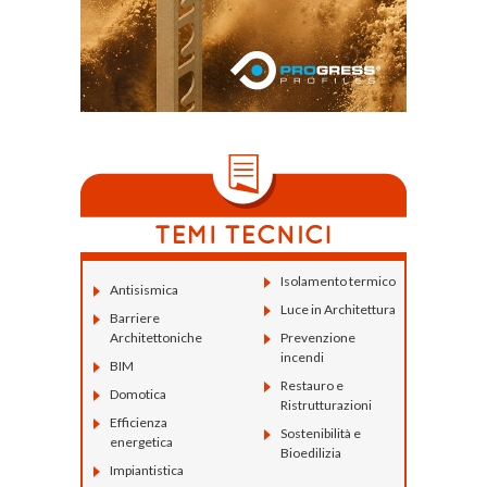
Isolamento termico
Antisismica
Luce in Architettura
Barriere
Architettoniche
Prevenzione
incendi
BIM
Restauro e
Domotica
Ristrutturazioni
Efficienza
Sostenibilità e
energetica
Bioedilizia
Impiantistica