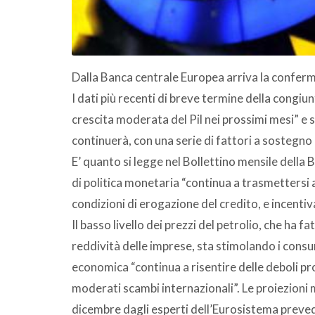
Dalla Banca centrale Europea arriva la conferma
I dati più recenti di breve termine della congi
crescita moderata del Pil nei prossimi mesi” e s
continuerà, con una serie di fattori a sostegno
E’ quanto si legge nel Bollettino mensile della
di politica monetaria “continua a trasmettersi 
condizioni di erogazione del credito, e incenti
Il basso livello dei prezzi del petrolio, che ha f
reddività delle imprese, sta stimolando i consumi
economica “continua a risentire delle deboli pr
moderati scambi internazionali”. Le proiezioni
dicembre dagli esperti dell’Eurosistema prevedon