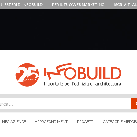
LI ESTERI DI INFOBUILD
PER IL TUO WEB MARKETING
ISCRIVITI 
rca
INFO AZIENDE
APPROFONDIMENTI
PROGETTI
CATEGORIE MERCE