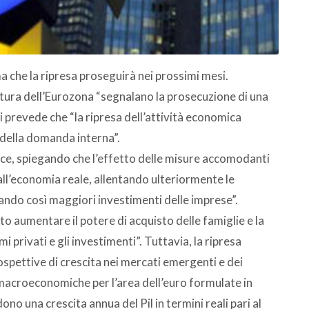
 che la ripresa proseguirà nei prossimi mesi.
untura dell’Eurozona “segnalano la prosecuzione di una
i prevede che “la ripresa dell’attività economica
 della domanda interna”.
 Bce, spiegando che l’effetto delle misure accomodanti
all’economia reale, allentando ulteriormente le
vando così maggiori investimenti delle imprese”.
atto aumentare il potere di acquisto delle famiglie e la
 privati e gli investimenti”. Tuttavia, la ripresa
ospettive di crescita nei mercati emergenti e dei
 macroeconomiche per l’area dell’euro formulate in
o una crescita annua del Pil in termini reali pari al