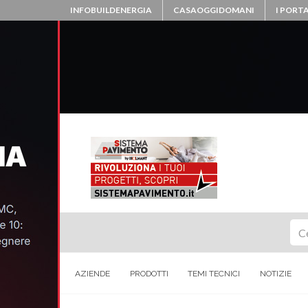
INFOBUILDENERGIA
CASAOGGIDOMANI
I PORTA
Ce
AZIENDE
PRODOTTI
TEMI TECNICI
NOTIZIE