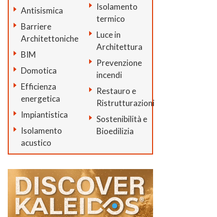
Isolamento
Antisismica
termico
Barriere
Luce in
Architettoniche
Architettura
BIM
Prevenzione
Domotica
incendi
Efficienza
Restauro e
energetica
Ristrutturazioni
Impiantistica
Sostenibilità e
Isolamento
Bioedilizia
acustico