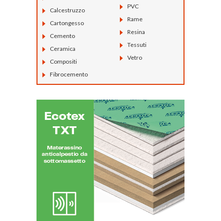
PVC
Calcestruzzo
Rame
Cartongesso
Resina
Cemento
Tessuti
Ceramica
Vetro
Compositi
Fibrocemento