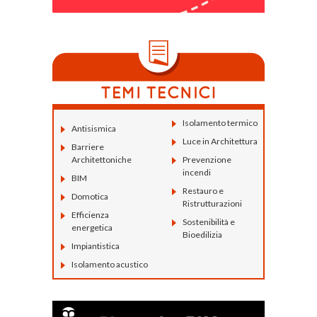
Isolamento termico
Antisismica
Luce in Architettura
Barriere
Architettoniche
Prevenzione
incendi
BIM
Restauro e
Domotica
Ristrutturazioni
Efficienza
Sostenibilità e
energetica
Bioedilizia
Impiantistica
Isolamento acustico