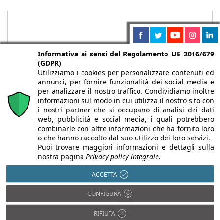
Informativa ai sensi del Regolamento UE 2016/679
(GDPR)
Utilizziamo i cookies per personalizzare contenuti ed
annunci, per fornire funzionalità dei social media e
per analizzare il nostro traffico. Condividiamo inoltre
informazioni sul modo in cui utilizza il nostro sito con
i nostri partner che si occupano di analisi dei dati
web, pubblicità e social media, i quali potrebbero
Chi siamo
Autori
Per la tua pubblicità
Iscriviti alla
combinarle con altre informazioni che ha fornito loro
newsletter
o che hanno raccolto dal suo utilizzo dei loro servizi.
Puoi trovare maggiori informazioni e dettagli sulla
nostra pagina
Privacy policy integrale.
ACCETTA
Infobuild è testata registrata presso il Tribunale di Milano al n° 63
CONFIGURA
dell’8/3/2013 - ISSN 2282-2267
© 2000-2026 Infoweb srl - P.IVA 13155920153 - Tutti i diritti
RIFIUTA