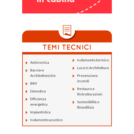
Isolamento termico
Antisismica
Luce in Architettura
Barriere
Architettoniche
Prevenzione
incendi
BIM
Restauro e
Domotica
Ristrutturazioni
Efficienza
Sostenibilità e
energetica
Bioedilizia
Impiantistica
Isolamento acustico