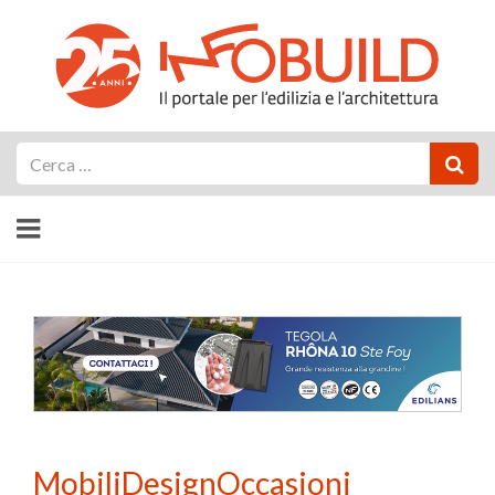
Cerca
MobiliDesignOccasioni