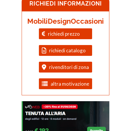
RICHIEDI INFORMAZIONI
MobiliDesignOccasioni
richiedi prezzo
richiedi catalogo
rivenditori di zona
altra motivazione