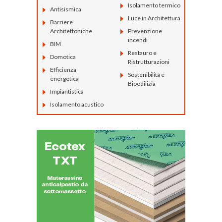
Isolamento termico
Antisismica
Luce in Architettura
Barriere
Architettoniche
Prevenzione
incendi
BIM
Restauro e
Domotica
Ristrutturazioni
Efficienza
Sostenibilità e
energetica
Bioedilizia
Impiantistica
Isolamento acustico