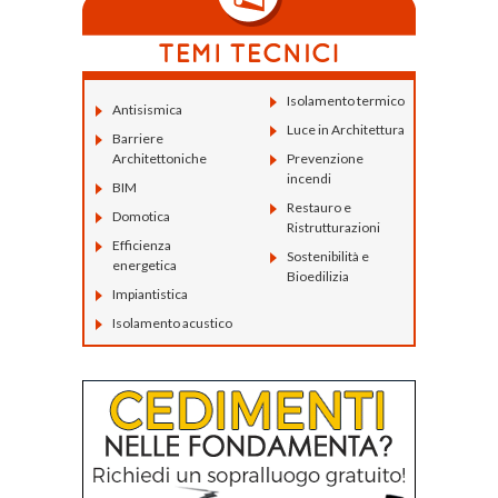
Isolamento termico
Antisismica
Luce in Architettura
Barriere
Architettoniche
Prevenzione
incendi
BIM
Restauro e
Domotica
Ristrutturazioni
Efficienza
Sostenibilità e
energetica
Bioedilizia
Impiantistica
Isolamento acustico