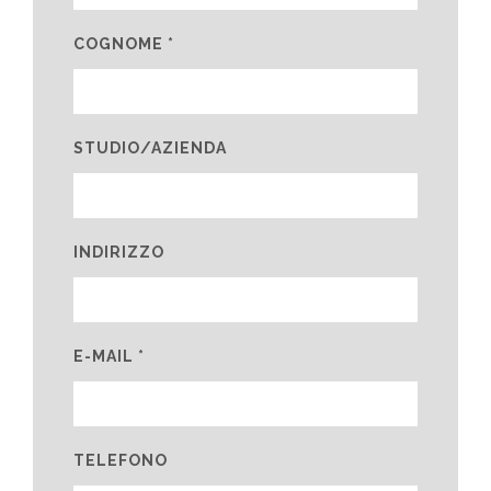
COGNOME *
STUDIO/AZIENDA
INDIRIZZO
E-MAIL *
TELEFONO