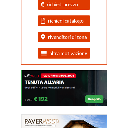
richiedi prezzo
richiedi catalogo
rivenditori di zona
altra motivazione