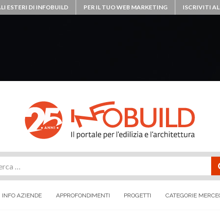
LI ESTERI DI INFOBUILD
PER IL TUO WEB MARKETING
ISCRIVITI 
rca
INFO AZIENDE
APPROFONDIMENTI
PROGETTI
CATEGORIE MERCE