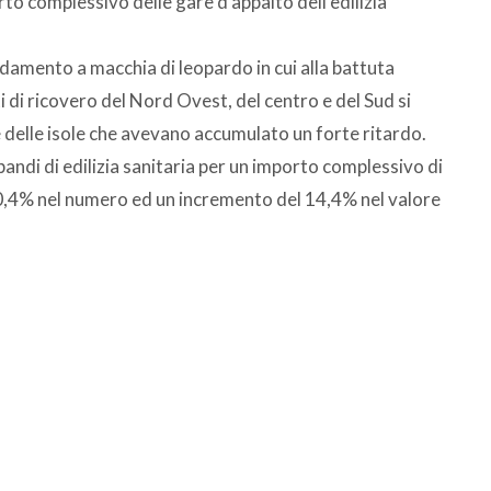
to complessivo delle gare d’appalto dell’edilizia
damento a macchia di leopardo in cui alla battuta
ti di ricovero del Nord Ovest, del centro e del Sud si
 delle isole che avevano accumulato un forte ritardo.
andi di edilizia sanitaria per un importo complessivo di
o 0,4% nel numero ed un incremento del 14,4% nel valore