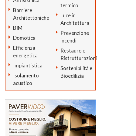
Antisismica
termico
Barriere
Luce in
Architettoniche
Architettura
BIM
Prevenzione
Domotica
incendi
Efficienza
Restauro e
energetica
Ristrutturazioni
Impiantistica
Sostenibilità e
Isolamento
Bioedilizia
acustico