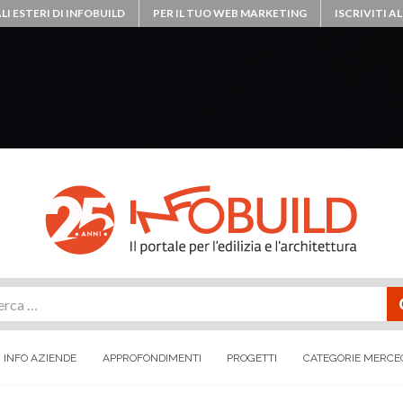
LI ESTERI DI INFOBUILD
PER IL TUO WEB MARKETING
ISCRIVITI 
rca
INFO AZIENDE
APPROFONDIMENTI
PROGETTI
CATEGORIE MERCE