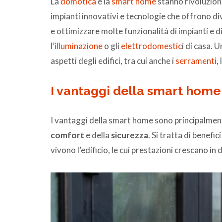
La
domotica
e la
smart home
stanno rivoluziona
impianti innovativi e tecnologie che offrono di
e ottimizzare molte funzionalità di impianti e di
l’
illuminazione
o gli
elettrodomestic
i di casa. 
aspetti degli edifici, tra cui anche i
serramenti
,
I vantaggi della smart home
I vantaggi della smart home sono principalment
comfort
e della
sicurezza
. Si tratta di benefi
vivono l’edificio, le cui prestazioni crescano in 