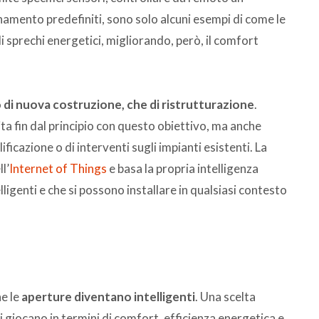
amento predefiniti, sono solo alcuni esempi di come le
i sprechi energetici, migliorando, però, il comfort
 di nuova costruzione, che di ristrutturazione
.
ita fin dal principio con questo obiettivo, ma anche
ificazione o di interventi sugli impianti esistenti. La
l’
Internet of Things
e basa la propria intelligenza
elligenti e che si possono installare in qualsiasi contesto
e le
aperture diventano intelligenti
. Una scelta
i giocano in termini di comfort, efficienza energetica e