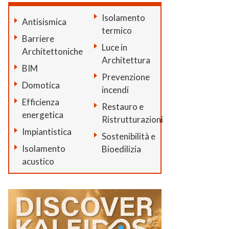
Isolamento
Antisismica
termico
Barriere
Luce in
Architettoniche
Architettura
BIM
Prevenzione
Domotica
incendi
Efficienza
Restauro e
energetica
Ristrutturazioni
Impiantistica
Sostenibilità e
Isolamento
Bioedilizia
acustico