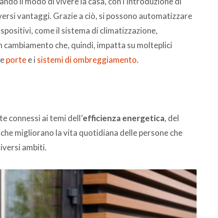
ndo il modo di vivere la casa, con l’introduzione di
versi vantaggi. Grazie a ciò, si possono automatizzare
spositivi, come il sistema di climatizzazione,
Un cambiamento che, quindi, impatta su molteplici
 le
porte
e i
sistemi di ombreggiamento
.
e connessi ai temi dell’
efficienza energetica
, del
ci che migliorano la vita quotidiana delle persone che
diversi ambiti.