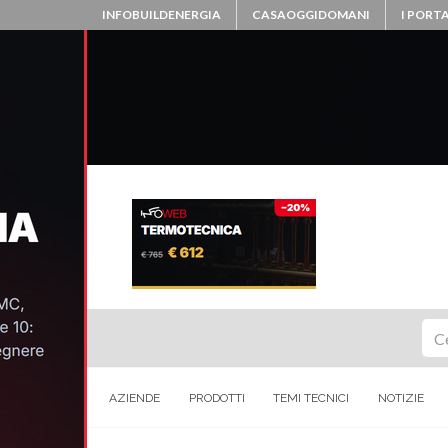
INFOBUILDENERGIA
CASAOGGIDOMANI
I PORTA
Ce
AZIENDE
PRODOTTI
TEMI TECNICI
NOTIZIE