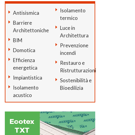
Isolamento
Antisismica
termico
Barriere
Luce in
Architettoniche
Architettura
BIM
Prevenzione
Domotica
incendi
Efficienza
Restauro e
energetica
Ristrutturazioni
Impiantistica
Sostenibilità e
Isolamento
Bioedilizia
acustico