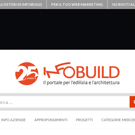
LI ESTERI DI INFOBUILD
PER IL TUO WEB MARKETING
ISCRIVITI 
rca
INFO AZIENDE
APPROFONDIMENTI
PROGETTI
CATEGORIE MERCE