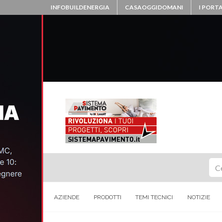
INFOBUILDENERGIA
CASAOGGIDOMANI
I PORTA
Ce
AZIENDE
PRODOTTI
TEMI TECNICI
NOTIZIE