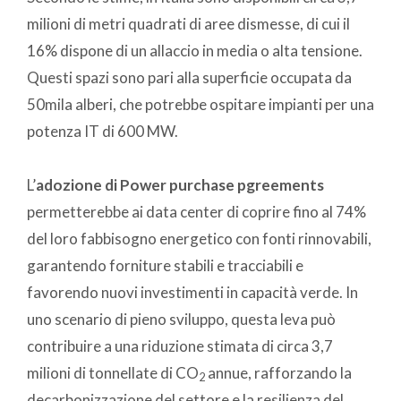
milioni di metri quadrati di aree dismesse, di cui il
16% dispone di un allaccio in media o alta tensione.
Questi spazi sono pari alla superficie occupata da
50mila alberi, che potrebbe ospitare impianti per una
potenza IT di 600 MW.
L’
adozione di Power purchase pgreements
permetterebbe ai data center di coprire fino al 74%
del loro fabbisogno energetico con fonti rinnovabili,
garantendo forniture stabili e tracciabili e
favorendo nuovi investimenti in capacità verde. In
uno scenario di pieno sviluppo, questa leva può
contribuire a una riduzione stimata di circa 3,7
milioni di tonnellate di CO
annue, rafforzando la
2
decarbonizzazione del settore e la resilienza del