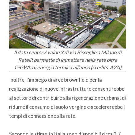
Il data center Avalon 3 di via Bisceglie a Milano di
Retelit permette di immettere nella rete oltre
15GWh di energia termica all’anno (credits, A2A)
Inoltre, l’impiego di aree brownfield per la
realizzazione di nuove infrastrutture consentirebbe
al settore di contribuire alla rigenerazione urbana, di
ridurre il consumo di suolo vergine e accelererebbe i
tempi di connessione alla rete.
Secondo le stime, in Italia sono disponibili circa 3,7