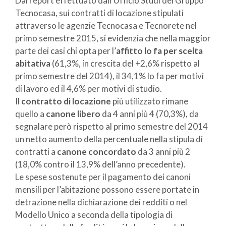
Dal report effettuato dall’Ufficio Studi del Gruppo
Tecnocasa, sui contratti di locazione stipulati
attraverso le agenzie Tecnocasa e Tecnorete nel
primo semestre 2015, si evidenzia che nella maggior
parte dei casi chi opta per l’
affitto lo fa per scelta
abitativa
(61,3%, in crescita del +2,6% rispetto al
primo semestre del 2014), il 34,1% lo fa per motivi
di lavoro ed il 4,6% per motivi di studio.
Il
contratto di locazione
più utilizzato rimane
quello a
canone libero
da 4 anni più 4 (70,3%), da
segnalare però rispetto al primo semestre del 2014
un netto aumento della percentuale nella stipula di
contratti a
canone concordato
da 3 anni più 2
(18,0% contro il 13,9% dell’anno precedente).
Le spese sostenute per il pagamento dei canoni
mensili per l’abitazione possono essere portate in
detrazione nella dichiarazione dei redditi o nel
Modello Unico a seconda della tipologia di