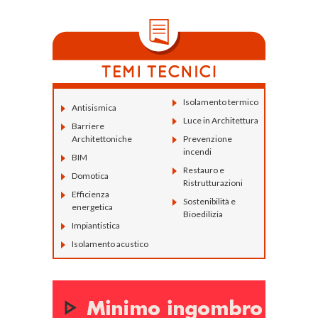
Isolamento termico
Antisismica
Luce in Architettura
Barriere
Architettoniche
Prevenzione
incendi
BIM
Restauro e
Domotica
Ristrutturazioni
Efficienza
Sostenibilità e
energetica
Bioedilizia
Impiantistica
Isolamento acustico