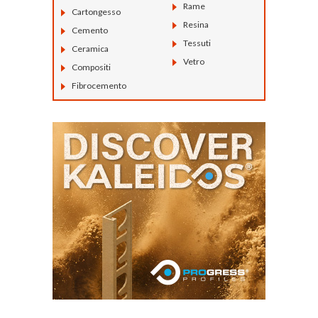
Rame
Cartongesso
Resina
Cemento
Tessuti
Ceramica
Vetro
Compositi
Fibrocemento