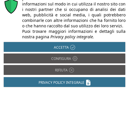
informazioni sul modo in cui utilizza il nostro sito con
i nostri partner che si occupano di analisi dei dati
web, pubblicità e social media, i quali potrebbero
combinarle con altre informazioni che ha fornito loro
o che hanno raccolto dal suo utilizzo dei loro servizi.
Puoi trovare maggiori informazioni e dettagli sulla
nostra pagina
Privacy policy integrale.
ACCETTA
CONFIGURA
Chi siamo
Autori
Per la tua pubblicità
Iscriviti alla
newsletter
RIFIUTA
PRIVACY POLICY INTEGRALE
Infobuild è testata registrata presso il Tribunale di Milano al n° 63
dell’8/3/2013 - ISSN 2282-2267
© 2000-2026 Infoweb srl - P.IVA 13155920153 - Tutti i diritti
riservati |
Privacy