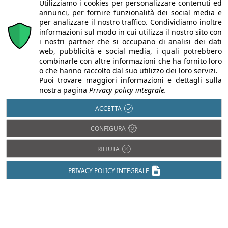
Utilizziamo i cookies per personalizzare contenuti ed
annunci, per fornire funzionalità dei social media e
per analizzare il nostro traffico. Condividiamo inoltre
informazioni sul modo in cui utilizza il nostro sito con
i nostri partner che si occupano di analisi dei dati
web, pubblicità e social media, i quali potrebbero
combinarle con altre informazioni che ha fornito loro
o che hanno raccolto dal suo utilizzo dei loro servizi.
Puoi trovare maggiori informazioni e dettagli sulla
nostra pagina
Privacy policy integrale.
ACCETTA
CONFIGURA
Chi siamo
Autori
Per la tua pubblicità
Iscriviti alla
newsletter
RIFIUTA
PRIVACY POLICY INTEGRALE
Infobuild è testata registrata presso il Tribunale di Milano al n° 63
dell’8/3/2013 - ISSN 2282-2267