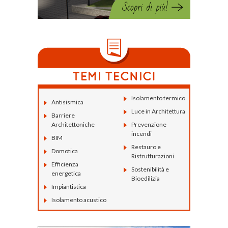
Isolamento termico
Antisismica
Luce in Architettura
Barriere
Architettoniche
Prevenzione
incendi
BIM
Restauro e
Domotica
Ristrutturazioni
Efficienza
Sostenibilità e
energetica
Bioedilizia
Impiantistica
Isolamento acustico