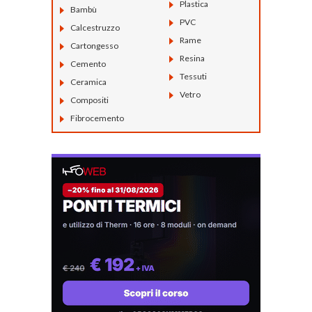
Plastica
Bambù
PVC
Calcestruzzo
Rame
Cartongesso
Resina
Cemento
Tessuti
Ceramica
Vetro
Compositi
Fibrocemento