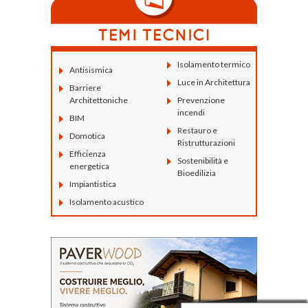
Isolamento termico
Antisismica
Luce in Architettura
Barriere
Architettoniche
Prevenzione
incendi
BIM
Restauro e
Domotica
Ristrutturazioni
Efficienza
Sostenibilità e
energetica
Bioedilizia
Impiantistica
Isolamento acustico