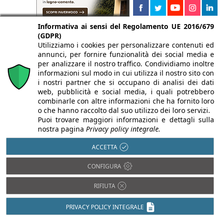
Informativa ai sensi del Regolamento UE 2016/679
(GDPR)
Utilizziamo i cookies per personalizzare contenuti ed
annunci, per fornire funzionalità dei social media e
per analizzare il nostro traffico. Condividiamo inoltre
informazioni sul modo in cui utilizza il nostro sito con
i nostri partner che si occupano di analisi dei dati
web, pubblicità e social media, i quali potrebbero
combinarle con altre informazioni che ha fornito loro
o che hanno raccolto dal suo utilizzo dei loro servizi.
Puoi trovare maggiori informazioni e dettagli sulla
nostra pagina
Privacy policy integrale.
ACCETTA
Legno
Acciaio
Pietra
Alluminio
CONFIGURA
Plastica
Bambù
RIFIUTA
PVC
Calcestruzzo
Rame
Cartongesso
PRIVACY POLICY INTEGRALE
Resina
Cemento