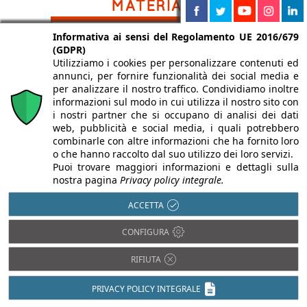
Legno
Informativa ai sensi del Regolamento UE 2016/679
Acciaio
(GDPR)
Pietra
Alluminio
Utilizziamo i cookies per personalizzare contenuti ed
Plastica
annunci, per fornire funzionalità dei social media e
Bambù
per analizzare il nostro traffico. Condividiamo inoltre
PVC
Calcestruzzo
informazioni sul modo in cui utilizza il nostro sito con
Rame
Cartongesso
i nostri partner che si occupano di analisi dei dati
Resina
web, pubblicità e social media, i quali potrebbero
Cemento
combinarle con altre informazioni che ha fornito loro
Tessuti
Ceramica
o che hanno raccolto dal suo utilizzo dei loro servizi.
Vetro
Compositi
Puoi trovare maggiori informazioni e dettagli sulla
nostra pagina
Privacy policy integrale.
Fibrocemento
ACCETTA
CONFIGURA
RIFIUTA
PRIVACY POLICY INTEGRALE