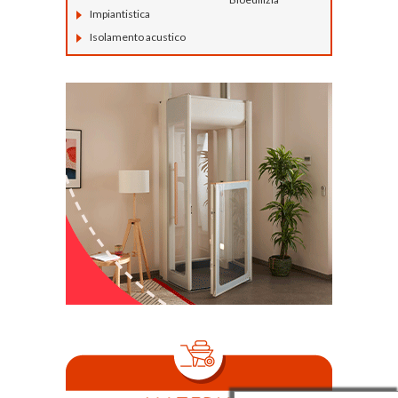
Impiantistica
Isolamento acustico