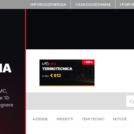
INFOBUILDENERGIA
CASAOGGIDOMANI
I PORTA
Ce
AZIENDE
PRODOTTI
TEMI TECNICI
NOTIZIE