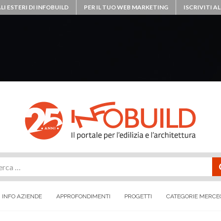
LI ESTERI DI INFOBUILD
PER IL TUO WEB MARKETING
ISCRIVITI 
rca
INFO AZIENDE
APPROFONDIMENTI
PROGETTI
CATEGORIE MERCE