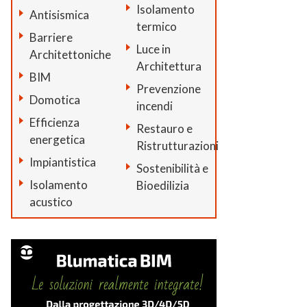
Isolamento
Antisismica
termico
Barriere
Luce in
Architettoniche
Architettura
BIM
Prevenzione
Domotica
incendi
Efficienza
Restauro e
energetica
Ristrutturazioni
Impiantistica
Sostenibilità e
Isolamento
Bioedilizia
acustico