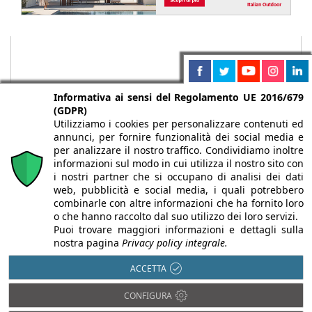
Informativa ai sensi del Regolamento UE 2016/679
(GDPR)
Utilizziamo i cookies per personalizzare contenuti ed
annunci, per fornire funzionalità dei social media e
per analizzare il nostro traffico. Condividiamo inoltre
informazioni sul modo in cui utilizza il nostro sito con
i nostri partner che si occupano di analisi dei dati
web, pubblicità e social media, i quali potrebbero
Chi siamo
Autori
Per la tua pubblicità
Iscriviti alla
combinarle con altre informazioni che ha fornito loro
newsletter
o che hanno raccolto dal suo utilizzo dei loro servizi.
Puoi trovare maggiori informazioni e dettagli sulla
nostra pagina
Privacy policy integrale.
ACCETTA
Infobuild è testata registrata presso il Tribunale di Milano al n° 63
CONFIGURA
dell’8/3/2013 - ISSN 2282-2267