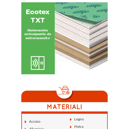
Legno
Acciaio
Pietra
Alluminio