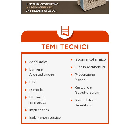
Isolamento termico
Antisismica
Luce in Architettura
Barriere
Architettoniche
Prevenzione
incendi
BIM
Restauro e
Domotica
Ristrutturazioni
Efficienza
Sostenibilità e
energetica
Bioedilizia
Impiantistica
Isolamento acustico