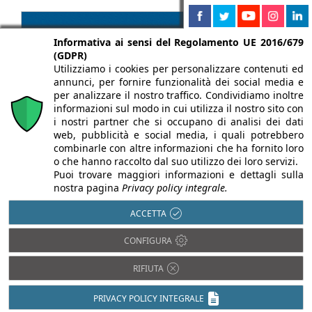
Informativa ai sensi del Regolamento UE 2016/679
(GDPR)
Utilizziamo i cookies per personalizzare contenuti ed
annunci, per fornire funzionalità dei social media e
per analizzare il nostro traffico. Condividiamo inoltre
informazioni sul modo in cui utilizza il nostro sito con
i nostri partner che si occupano di analisi dei dati
web, pubblicità e social media, i quali potrebbero
combinarle con altre informazioni che ha fornito loro
o che hanno raccolto dal suo utilizzo dei loro servizi.
Puoi trovare maggiori informazioni e dettagli sulla
nostra pagina
Privacy policy integrale.
ACCETTA
CONFIGURA
Chi siamo
Autori
Per la tua pubblicità
Iscriviti alla
newsletter
RIFIUTA
PRIVACY POLICY INTEGRALE