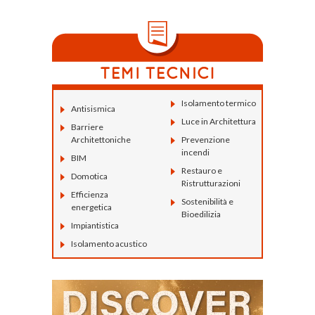
Isolamento termico
Antisismica
Luce in Architettura
Barriere
Architettoniche
Prevenzione
incendi
BIM
Restauro e
Domotica
Ristrutturazioni
Efficienza
Sostenibilità e
energetica
Bioedilizia
Impiantistica
Isolamento acustico