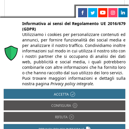
Informativa ai sensi del Regolamento UE 2016/679
(GDPR)
Utilizziamo i cookies per personalizzare contenuti ed
annunci, per fornire funzionalità dei social media e
per analizzare il nostro traffico. Condividiamo inoltre
informazioni sul modo in cui utilizza il nostro sito con
i nostri partner che si occupano di analisi dei dati
web, pubblicità e social media, i quali potrebbero
Chi siamo
Autori
Per la tua pubblicità
Iscriviti alla
combinarle con altre informazioni che ha fornito loro
newsletter
o che hanno raccolto dal suo utilizzo dei loro servizi.
Puoi trovare maggiori informazioni e dettagli sulla
nostra pagina
Privacy policy integrale.
ACCETTA
Infobuild è testata registrata presso il Tribunale di Milano al n° 63
CONFIGURA
dell’8/3/2013 - ISSN 2282-2267
© 2000-2026 Infoweb srl - P.IVA 13155920153 - Tutti i diritti
RIFIUTA
riservati |
Privacy