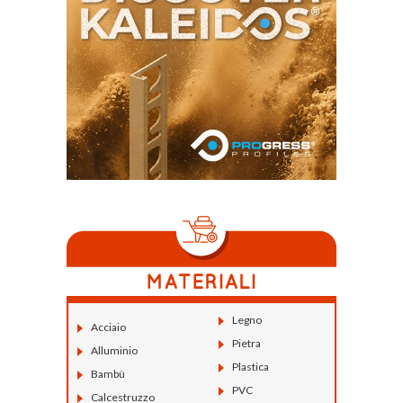
Legno
Acciaio
Pietra
Alluminio
Plastica
Bambù
PVC
Calcestruzzo