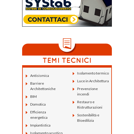
Isolamento termico
Antisismica
Luce in Architettura
Barriere
Architettoniche
Prevenzione
incendi
BIM
Restauro e
Domotica
Ristrutturazioni
Efficienza
Sostenibilità e
energetica
Bioedilizia
Impiantistica
Isolamento acustico