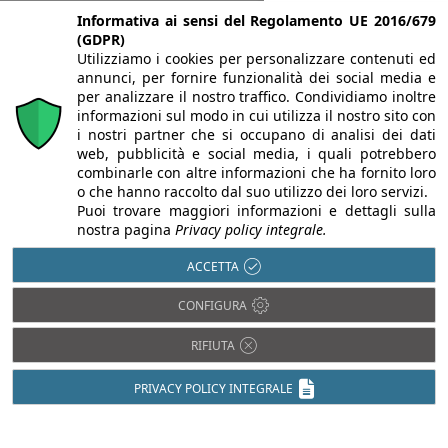
Informativa ai sensi del Regolamento UE 2016/679
(GDPR)
Utilizziamo i cookies per personalizzare contenuti ed
annunci, per fornire funzionalità dei social media e
per analizzare il nostro traffico. Condividiamo inoltre
informazioni sul modo in cui utilizza il nostro sito con
i nostri partner che si occupano di analisi dei dati
web, pubblicità e social media, i quali potrebbero
combinarle con altre informazioni che ha fornito loro
o che hanno raccolto dal suo utilizzo dei loro servizi.
Puoi trovare maggiori informazioni e dettagli sulla
nostra pagina
Privacy policy integrale.
ACCETTA
CONFIGURA
Chi siamo
Autori
Per la tua pubblicità
Iscriviti alla
newsletter
RIFIUTA
PRIVACY POLICY INTEGRALE
Infobuild è testata registrata presso il Tribunale di Milano al n° 63