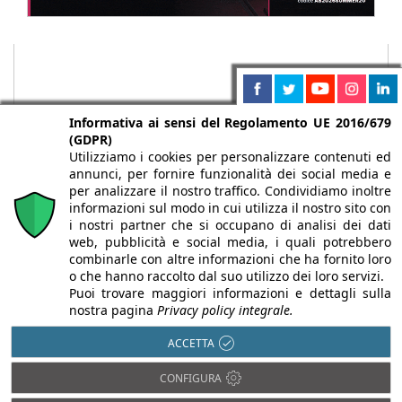
Informativa ai sensi del Regolamento UE 2016/679
(GDPR)
Utilizziamo i cookies per personalizzare contenuti ed
annunci, per fornire funzionalità dei social media e
per analizzare il nostro traffico. Condividiamo inoltre
informazioni sul modo in cui utilizza il nostro sito con
i nostri partner che si occupano di analisi dei dati
web, pubblicità e social media, i quali potrebbero
Chi siamo
Autori
Per la tua pubblicità
Iscriviti alla
combinarle con altre informazioni che ha fornito loro
newsletter
o che hanno raccolto dal suo utilizzo dei loro servizi.
Puoi trovare maggiori informazioni e dettagli sulla
nostra pagina
Privacy policy integrale.
ACCETTA
Infobuild è testata registrata presso il Tribunale di Milano al n° 63
CONFIGURA
dell’8/3/2013 - ISSN 2282-2267