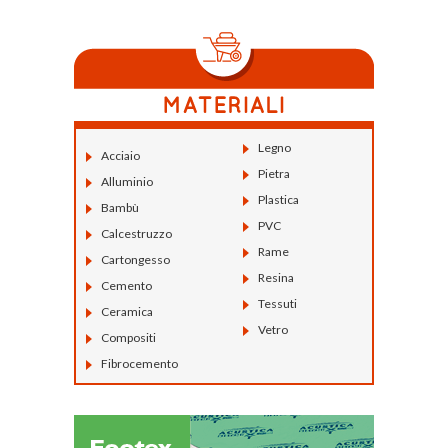
Legno
Acciaio
Pietra
Alluminio
Plastica
Bambù
PVC
Calcestruzzo
Rame
Cartongesso
Resina
Cemento
Tessuti
Ceramica
Vetro
Compositi
Fibrocemento