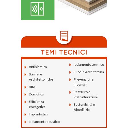
Isolamento termico
Antisismica
Luce in Architettura
Barriere
Architettoniche
Prevenzione
incendi
BIM
Restauro e
Domotica
Ristrutturazioni
Efficienza
Sostenibilità e
energetica
Bioedilizia
Impiantistica
Isolamento acustico