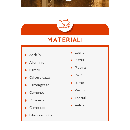
Legno
Acciaio
Pietra
Alluminio
Plastica
Bambù
PVC
Calcestruzzo
Rame
Cartongesso
Resina
Cemento
Tessuti
Ceramica
Vetro
Compositi
Fibrocemento