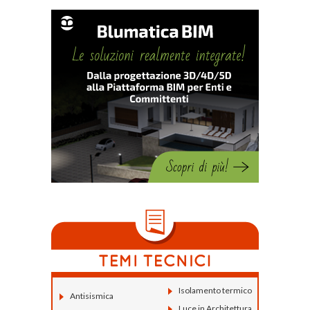
Isolamento termico
Antisismica
Luce in Architettura