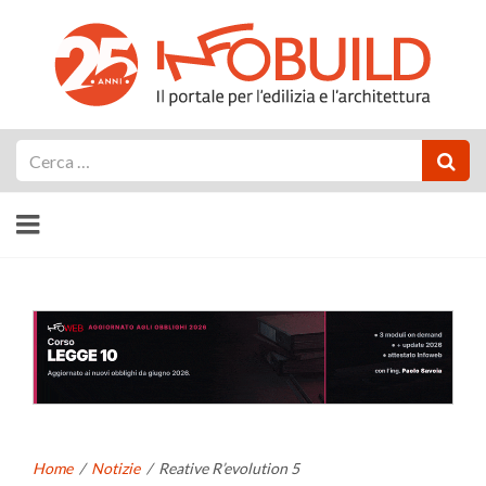
Cerca
Home
/
Notizie
/
Reative R’evolution 5