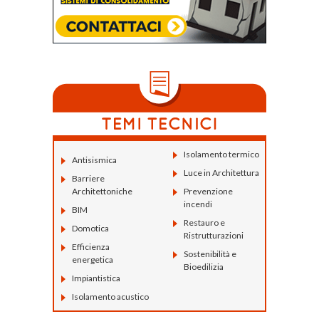
Isolamento termico
Antisismica
Luce in Architettura
Barriere
Architettoniche
Prevenzione
incendi
BIM
Restauro e
Domotica
Ristrutturazioni
Efficienza
Sostenibilità e
energetica
Bioedilizia
Impiantistica
Isolamento acustico