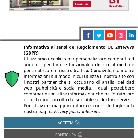
Informativa ai sensi del Regolamento UE 2016/679
(GDPR)
Utilizziamo i cookies per personalizzare contenuti ed
annunci, per fornire funzionalità dei social media e
per analizzare il nostro traffico. Condividiamo inoltre
informazioni sul modo in cui utilizza il nostro sito con
i nostri partner che si occupano di analisi dei dati
web, pubblicità e social media, i quali potrebbero
Chi siamo
Autori
Per la tua pubblicità
Iscriviti alla
combinarle con altre informazioni che ha fornito loro
newsletter
o che hanno raccolto dal suo utilizzo dei loro servizi.
Puoi trovare maggiori informazioni e dettagli sulla
nostra pagina
Privacy policy integrale.
ACCETTA
Infobuild è testata registrata presso il Tribunale di Milano al n° 63
CONFIGURA
dell’8/3/2013 - ISSN 2282-2267