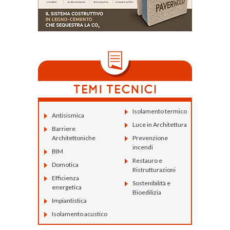
Isolamento termico
Antisismica
Luce in Architettura
Barriere
Architettoniche
Prevenzione
incendi
BIM
Restauro e
Domotica
Ristrutturazioni
Efficienza
Sostenibilità e
energetica
Bioedilizia
Impiantistica
Isolamento acustico