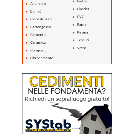
Pietra
Alluminio
Plastica
Bambù
PVC
Calcestruzzo
Rame
Cartongesso
Resina
Cemento
Tessuti
Ceramica
Vetro
Compositi
Fibrocemento