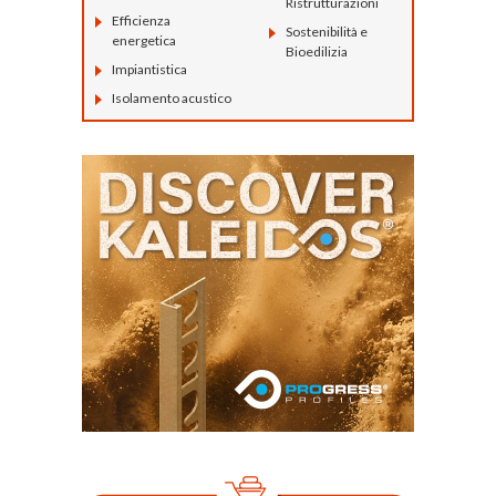
Ristrutturazioni
Efficienza
Sostenibilità e
energetica
Bioedilizia
Impiantistica
Isolamento acustico