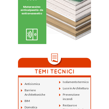
Isolamento termico
Antisismica
Luce in Architettura
Barriere
Architettoniche
Prevenzione
incendi
BIM
Restauro e
Domotica