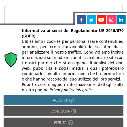
Informativa ai sensi del Regolamento UE 2016/679
(GDPR)
Utilizziamo i cookies per personalizzare contenuti ed
annunci, per fornire funzionalità dei social media e
per analizzare il nostro traffico. Condividiamo inoltre
informazioni sul modo in cui utilizza il nostro sito con
i nostri partner che si occupano di analisi dei dati
web, pubblicità e social media, i quali potrebbero
Chi siamo
Autori
Per la tua pubblicità
Iscriviti alla
combinarle con altre informazioni che ha fornito loro
newsletter
o che hanno raccolto dal suo utilizzo dei loro servizi.
Puoi trovare maggiori informazioni e dettagli sulla
nostra pagina
Privacy policy integrale.
ACCETTA
Infobuild è testata registrata presso il Tribunale di Milano al n° 63
CONFIGURA
dell’8/3/2013 - ISSN 2282-2267
© 2000-2026 Infoweb srl - P.IVA 13155920153 - Tutti i diritti
RIFIUTA