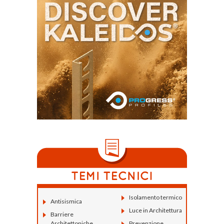
Isolamento termico
Antisismica
Luce in Architettura
Barriere
Architettoniche
Prevenzione