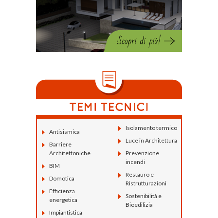
Isolamento termico
Antisismica
Luce in Architettura
Barriere
Architettoniche
Prevenzione
incendi
BIM
Restauro e
Domotica
Ristrutturazioni
Efficienza
Sostenibilità e
energetica
Bioedilizia
Impiantistica