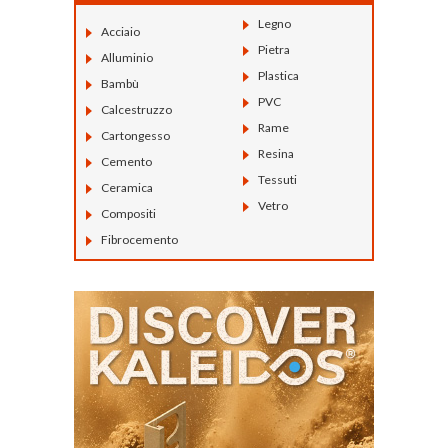
Legno
Acciaio
Pietra
Alluminio
Plastica
Bambù
PVC
Calcestruzzo
Rame
Cartongesso
Resina
Cemento
Tessuti
Ceramica
Vetro
Compositi
Fibrocemento