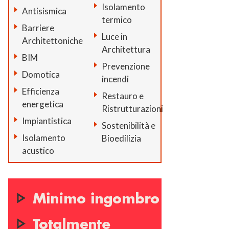
Isolamento
Antisismica
termico
Barriere
Luce in
Architettoniche
Architettura
BIM
Prevenzione
Domotica
incendi
Efficienza
Restauro e
energetica
Ristrutturazioni
Impiantistica
Sostenibilità e
Isolamento
Bioedilizia
acustico