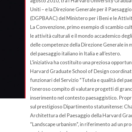
agosto 2010, tra l’Harvard University Graduate 
Uniti – e la Direzione Generale per il Paesaggio
(DGPBAAC) del Ministero per i Beni e le Attivit
La Convenzione, primo esempio di scambio cultur
le attività culturali e il mondo accademico degli
delle competenze della Direzione Generale in 
del paesaggio italiano in Italia e all’estero.
L’iniziativa ha costituito una preziosa opportun
Harvard Graduate School of Design coordinati 
funzionari del Servizio “Tutela e qualità del pa
l’oneroso compito di valutare progetti di grande 
inserimento nel contesto paesaggistico. Propri
sul prestigioso Dipartimento statunitense: Ch
Architettura del Paesaggio della Harvard Grad
“Landscape urbanism”, in riferimento ad un pro