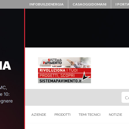
INFOBUILDENERGIA
CASAOGGIDOMANI
I PORTA
Ce
AZIENDE
PRODOTTI
TEMI TECNICI
NOTIZIE