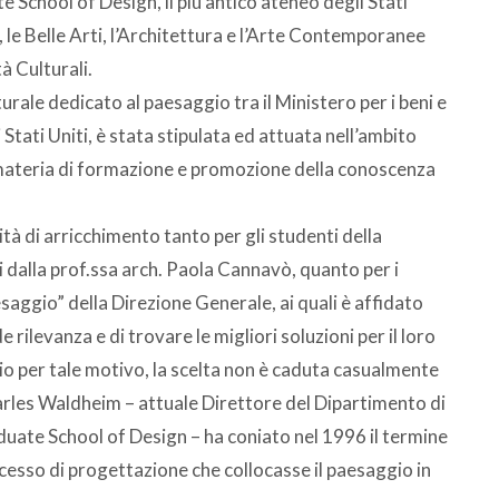
School of Design, il più antico ateneo degli Stati
, le Belle Arti, l’Architettura e l’Arte Contemporanee
à Culturali.
ale dedicato al paesaggio tra il Ministero per i beni e
 Stati Uniti, è stata stipulata ed attuata nell’ambito
materia di formazione e promozione della conoscenza
ità di arricchimento tanto per gli studenti della
dalla prof.ssa arch. Paola Cannavò, quanto per i
esaggio” della Direzione Generale, ai quali è affidato
rilevanza e di trovare le migliori soluzioni per il loro
o per tale motivo, la scelta non è caduta casualmente
arles Waldheim – attuale Direttore del Dipartimento di
uate School of Design – ha coniato nel 1996 il termine
cesso di progettazione che collocasse il paesaggio in