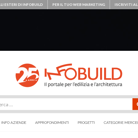
LI ESTERI DI INFOBUILD
PER IL TUO WEB MARKETING
ISCRIVITI 
rca
INFO AZIENDE
APPROFONDIMENTI
PROGETTI
CATEGORIE MERCE