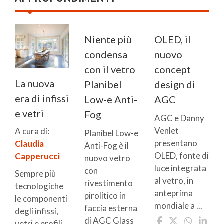
Niente più
OLED, il
condensa
nuovo
con il vetro
concept
La nuova
Planibel
design di
era di infissi
Low-e Anti-
AGC
e vetri
Fog
AGC e Danny
Venlet
A cura di:
Planibel Low-e
presentano
Claudia
Anti-Fog è il
OLED, fonte di
Capperucci
nuovo vetro
luce integrata
con
Sempre più
al vetro, in
rivestimento
tecnologiche
anteprima
pirolitico in
le componenti
mondiale a ...
faccia esterna
degli infissi,
di AGC Glass
vetri e profili,