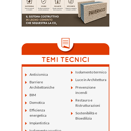
Isolamento termico
Antisismica
Luce in Architettura
Barriere
Architettoniche
Prevenzione
incendi
BIM
Restauro e
Domotica
Ristrutturazioni
Efficienza
Sostenibilità e
energetica
Bioedilizia
Impiantistica
Isolamento acustico