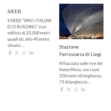
SIEEB
Il SIEEB “SINO-ITALIAN
ECO BUILDING” è un
edificio di 20.000 metri
quadrati, alto 40 metri,
situato ...
Stazione
Ferroviaria di Liegi
Affacciata sulle rive del
fiume Mosa, con i suoi
200 metri di lunghezza,
73 di larghezza ...