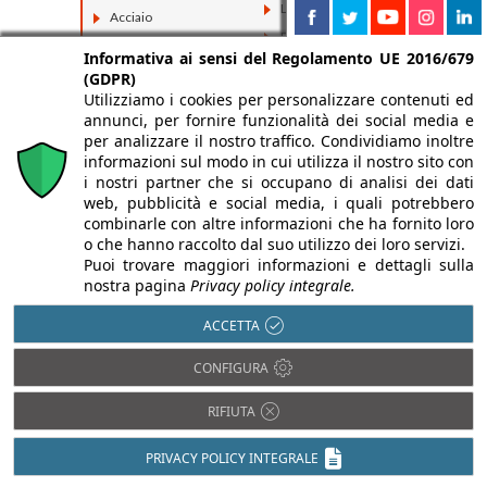
Legno
Acciaio
Pietra
Alluminio
Informativa ai sensi del Regolamento UE 2016/679
Plastica
Bambù
(GDPR)
PVC
Utilizziamo i cookies per personalizzare contenuti ed
Calcestruzzo
annunci, per fornire funzionalità dei social media e
Rame
Cartongesso
per analizzare il nostro traffico. Condividiamo inoltre
Resina
Cemento
informazioni sul modo in cui utilizza il nostro sito con
Tessuti
i nostri partner che si occupano di analisi dei dati
Ceramica
web, pubblicità e social media, i quali potrebbero
Vetro
Compositi
combinarle con altre informazioni che ha fornito loro
o che hanno raccolto dal suo utilizzo dei loro servizi.
Fibrocemento
Puoi trovare maggiori informazioni e dettagli sulla
nostra pagina
Privacy policy integrale.
ACCETTA
CONFIGURA
RIFIUTA
PRIVACY POLICY INTEGRALE