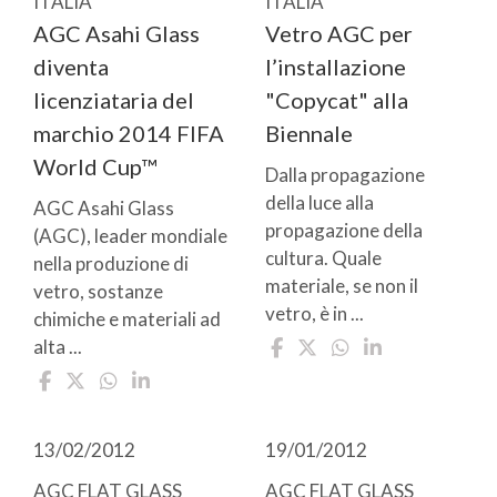
ITALIA
ITALIA
AGC Asahi Glass
Vetro AGC per
diventa
l’installazione
licenziataria del
"Copycat" alla
marchio 2014 FIFA
Biennale
World Cup™
Dalla propagazione
della luce alla
AGC Asahi Glass
propagazione della
(AGC), leader mondiale
cultura. Quale
nella produzione di
materiale, se non il
vetro, sostanze
vetro, è in ...
chimiche e materiali ad
alta ...
13/02/2012
19/01/2012
AGC FLAT GLASS
AGC FLAT GLASS