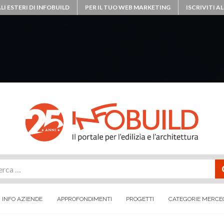
LI ESTERI DI INFOBUILD
PER IL TUO WEB MARKETING
ISCRIVITI 
rca
INFO AZIENDE
APPROFONDIMENTI
PROGETTI
CATEGORIE MERCE