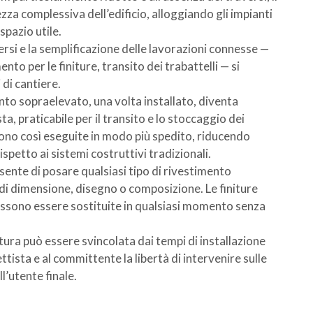
zza complessiva dell’edificio, alloggiando gli impianti
spazio utile.
versi e la semplificazione delle lavorazioni connesse —
nto per le finiture, transito dei trabattelli — si
di cantiere.
ento sopraelevato, una volta installato, diventa
, praticabile per il transito e lo stoccaggio dei
gono così eseguite in modo più spedito, riducendo
ispetto ai sistemi costruttivi tradizionali.
nsente di posare qualsiasi tipo di rivestimento
 di dimensione, disegno o composizione. Le finiture
possono essere sostituite in qualsiasi momento senza
nitura può essere svincolata dai tempi di installazione
ista e al committente la libertà di intervenire sulle
l’utente finale.