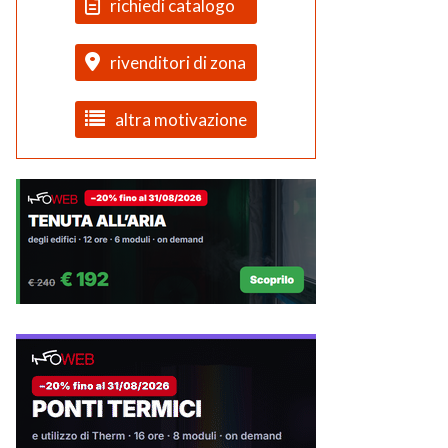
richiedi catalogo
rivenditori di zona
altra motivazione