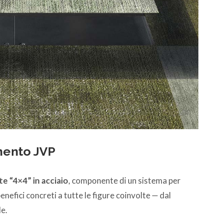
mento JVP
e “4×4” in acciaio
, componente di un sistema per
nefici concreti a tutte le figure coinvolte — dal
le.