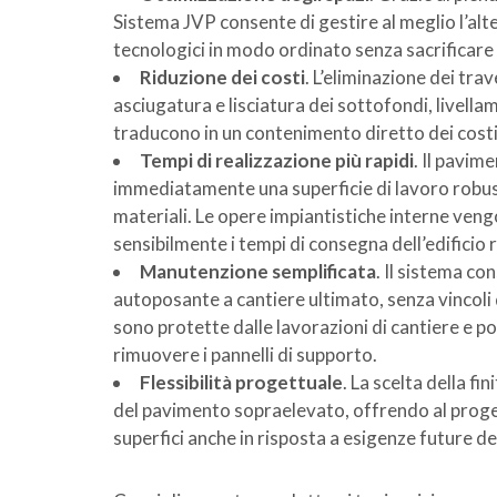
Sistema JVP consente di gestire al meglio l’alte
tecnologici in modo ordinato senza sacrificare 
Riduzione dei costi
. L’eliminazione dei tra
asciugatura e lisciatura dei sottofondi, livellame
traducono in un contenimento diretto dei costi 
Tempi di realizzazione più rapidi
. Il pavim
immediatamente una superficie di lavoro robusta
materiali. Le opere impiantistiche interne ven
sensibilmente i tempi di consegna dell’edificio r
Manutenzione semplificata
. Il sistema co
autoposante a cantiere ultimato, senza vincoli
sono protette dalle lavorazioni di cantiere e 
rimuovere i pannelli di supporto.
Flessibilità progettuale
. La scelta della fi
del pavimento sopraelevato, offrendo al progett
superfici anche in risposta a esigenze future del