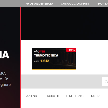
INFOBUILDENERGIA
CASAOGGIDOMANI
I PORTA
Ce
AZIENDE
PRODOTTI
TEMI TECNICI
NOTIZIE