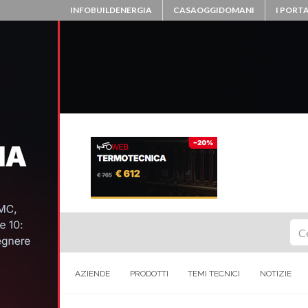
INFOBUILDENERGIA
CASAOGGIDOMANI
I PORTA
Ce
AZIENDE
PRODOTTI
TEMI TECNICI
NOTIZIE