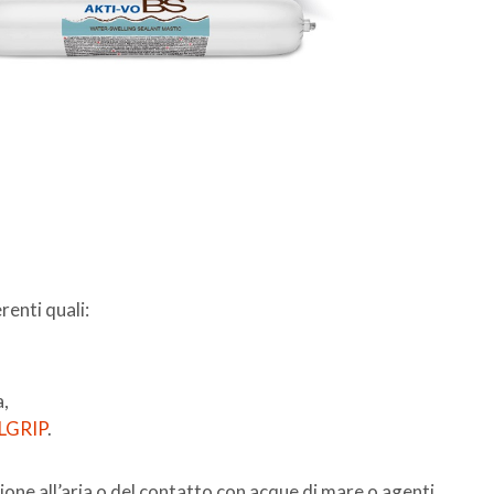
renti quali:
a,
LGRIP
.
ione all’aria o del contatto con acque di mare o agenti