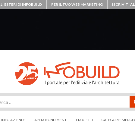
LI ESTERI DI INFOBUILD
PER IL TUO WEB MARKETING
ISCRIVITI 
rca
INFO AZIENDE
APPROFONDIMENTI
PROGETTI
CATEGORIE MERCE