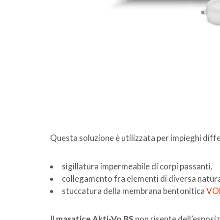
Questa soluzione è utilizzata per impieghi diffe
sigillatura impermeabile di corpi passanti,
collegamento fra elementi di diversa natur
stuccatura della membrana bentonitica
VO
Il
masatice Akti-Vo BS
non risente dell’esposiz