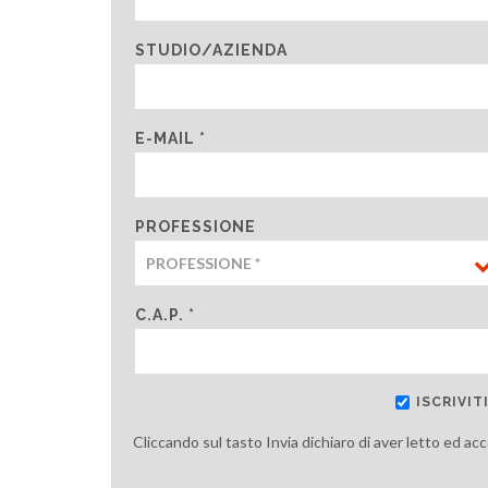
STUDIO/AZIENDA
E-MAIL *
PROFESSIONE
C.A.P. *
ISCRIVI
Cliccando sul tasto Invia dichiaro di aver letto ed ac