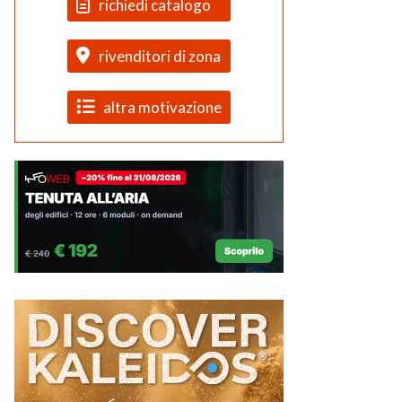
richiedi catalogo
rivenditori di zona
altra motivazione