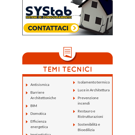
Isolamento termico
Antisismica
Luce in Architettura
Barriere
Architettoniche
Prevenzione
incendi
BIM
Restauro e
Domotica
Ristrutturazioni
Efficienza
Sostenibilità e
energetica
Bioedilizia
Impiantistica