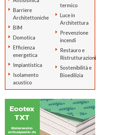
Antisismica
termico
Barriere
Luce in
Architettoniche
Architettura
BIM
Prevenzione
Domotica
incendi
Efficienza
Restauro e
energetica
Ristrutturazioni
Impiantistica
Sostenibilità e
Isolamento
Bioedilizia
acustico