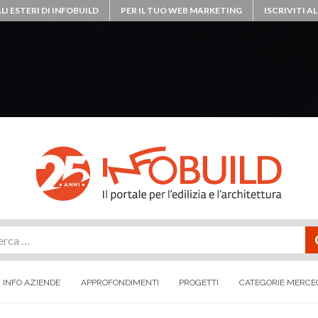
LI ESTERI DI INFOBUILD
PER IL TUO WEB MARKETING
ISCRIVITI 
rca
INFO AZIENDE
APPROFONDIMENTI
PROGETTI
CATEGORIE MERCE