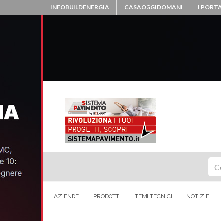
INFOBUILDENERGIA
CASAOGGIDOMANI
I PORTA
Ce
AZIENDE
PRODOTTI
TEMI TECNICI
NOTIZIE