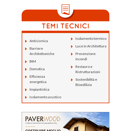
Isolamento termico
Antisismica
Luce in Architettura
Barriere
Architettoniche
Prevenzione
incendi
BIM
Restauro e
Domotica
Ristrutturazioni
Efficienza
Sostenibilità e
energetica
Bioedilizia
Impiantistica
Isolamento acustico