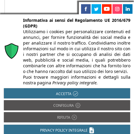
Informativa ai sensi del Regolamento UE 2016/679
(GDPR)
Utilizziamo i cookies per personalizzare contenuti ed
annunci, per fornire funzionalità dei social media e
per analizzare il nostro traffico. Condividiamo inoltre
informazioni sul modo in cui utilizza il nostro sito con
i nostri partner che si occupano di analisi dei dati
web, pubblicità e social media, i quali potrebbero
Chi siamo
Autori
Per la tua pubblicità
Iscriviti alla
combinarle con altre informazioni che ha fornito loro
newsletter
o che hanno raccolto dal suo utilizzo dei loro servizi.
Puoi trovare maggiori informazioni e dettagli sulla
nostra pagina
Privacy policy integrale.
ACCETTA
Infobuild è testata registrata presso il Tribunale di Milano al n° 63
CONFIGURA
dell’8/3/2013 - ISSN 2282-2267
© 2000-2026 Infoweb srl - P.IVA 13155920153 - Tutti i diritti
RIFIUTA
riservati |
Privacy
PRIVACY POLICY INTEGRALE