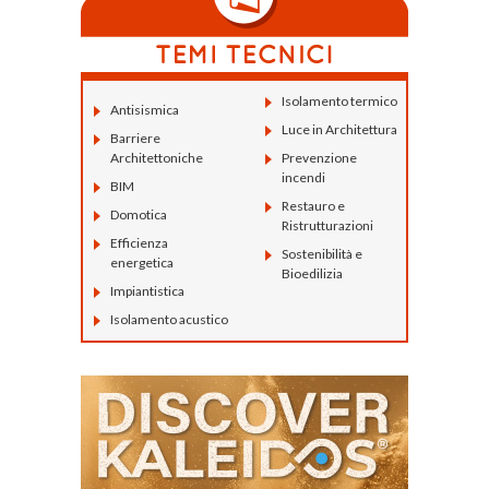
Isolamento termico
Antisismica
Luce in Architettura
Barriere
Architettoniche
Prevenzione
incendi
BIM
Restauro e
Domotica
Ristrutturazioni
Efficienza
Sostenibilità e
energetica
Bioedilizia
Impiantistica
Isolamento acustico