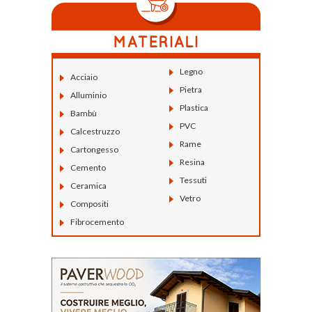
Legno
Acciaio
Pietra
Alluminio
Plastica
Bambù
PVC
Calcestruzzo
Rame
Cartongesso
Resina
Cemento
Tessuti
Ceramica
Vetro
Compositi
Fibrocemento