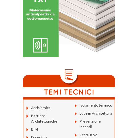
Isolamento termico
Antisismica
Luce in Architettura
Barriere
Architettoniche
Prevenzione
incendi
BIM
Restauro e
Domotica