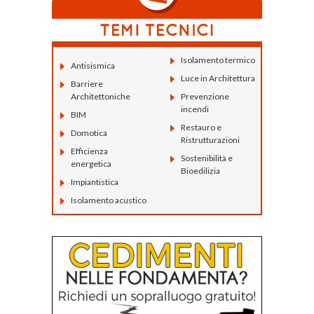
Isolamento termico
Antisismica
Luce in Architettura
Barriere
Architettoniche
Prevenzione
incendi
BIM
Restauro e
Domotica
Ristrutturazioni
Efficienza
Sostenibilità e
energetica
Bioedilizia
Impiantistica
Isolamento acustico