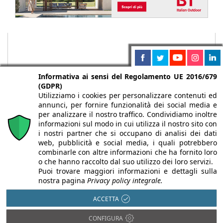
Informativa ai sensi del Regolamento UE 2016/679
(GDPR)
Utilizziamo i cookies per personalizzare contenuti ed
annunci, per fornire funzionalità dei social media e
per analizzare il nostro traffico. Condividiamo inoltre
informazioni sul modo in cui utilizza il nostro sito con
i nostri partner che si occupano di analisi dei dati
web, pubblicità e social media, i quali potrebbero
Chi siamo
Autori
Per la tua pubblicità
Iscriviti alla
combinarle con altre informazioni che ha fornito loro
newsletter
o che hanno raccolto dal suo utilizzo dei loro servizi.
Puoi trovare maggiori informazioni e dettagli sulla
nostra pagina
Privacy policy integrale.
ACCETTA
Infobuild è testata registrata presso il Tribunale di Milano al n° 63
CONFIGURA
dell’8/3/2013 - ISSN 2282-2267