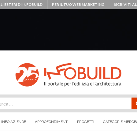
LI ESTERI DI INFOBUILD
PER IL TUO WEB MARKETING
ISCRIVITI 
rca
INFO AZIENDE
APPROFONDIMENTI
PROGETTI
CATEGORIE MERCE