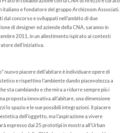
di Prato in collaborazione con la CNA di Arezzo e curato
gn italiano e fondatore del gruppo Archizoom Associati.
nti dal concorso e sviluppati nell’ambito di due
ione di designer ed aziende della CNA, saranno in
cembre 2011, in un allestimento ispirato ai contesti
tore dell’iniziativa.
io” nuovo piacere dell’abitare è individuare opere di
stetico e rispettino l’ambiente dando piacevolezza a
 che sta cambiando e che mira a ridurre sempre più i
una proposta innovativa all’abitare, una dimensione
 lo spazio e le sue possibili integrazioni. Il piacere
l’estetica dell’oggetto, ma l’aspirazione a vivere
rà espresso dai 25 prototipi in mostra all’Urban