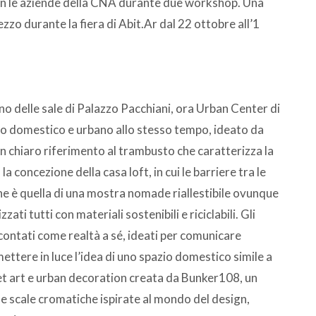
con le aziende della CNA durante due workshop. Una
zzo durante la fiera di Abit.Ar dal 22 ottobre all’1
no delle sale di Palazzo Pacchiani, ora Urban Center di
io domestico e urbano allo stesso tempo, ideato da
n chiaro riferimento al trambusto che caratterizza la
 concezione della casa loft, in cui le barriere tra le
ne è quella di una mostra nomade riallestibile ovunque
zati tutti con materiali sostenibili e riciclabili. Gli
contati come realtà a sé, ideati per comunicare
mettere in luce l’idea di uno spazio domestico simile a
et art e urban decoration creata da Bunker108, un
 e scale cromatiche ispirate al mondo del design,