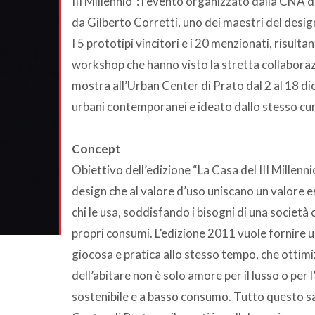
III Millennio”: l’evento organizzato dalla CNA 
da Gilberto Corretti, uno dei maestri del desi
I 5 prototipi vincitori e i 20 menzionati, risulta
workshop che hanno visto la stretta collaboraz
mostra all’Urban Center di Prato dal 2 al 18 di
urbani contemporanei e ideato dallo stesso cura
Concept
Obiettivo dell’edizione “La Casa del III Millenn
design che al valore d’uso uniscano un valore e
chi le usa, soddisfando i bisogni di una società
propri consumi. L’edizione 2011 vuole fornire 
giocosa e pratica allo stesso tempo, che ottimizzi
dell’abitare non è solo amore per il lusso o per 
sostenibile e a basso consumo. Tutto questo sa