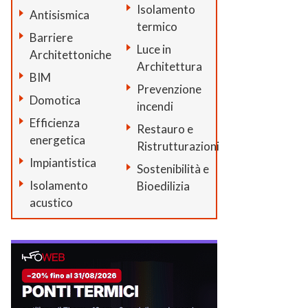
Isolamento
Antisismica
termico
Barriere
Luce in
Architettoniche
Architettura
BIM
Prevenzione
Domotica
incendi
Efficienza
Restauro e
energetica
Ristrutturazioni
Impiantistica
Sostenibilità e
Isolamento
Bioedilizia
acustico