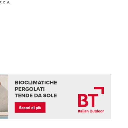
logia.