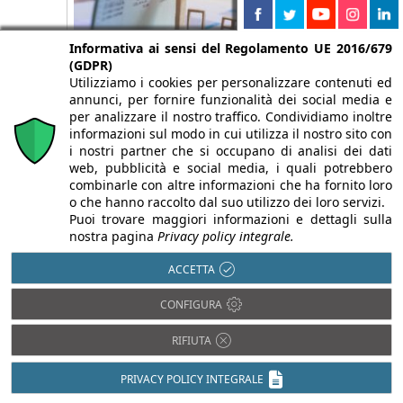
Informativa ai sensi del Regolamento UE 2016/679
(GDPR)
Utilizziamo i cookies per personalizzare contenuti ed
annunci, per fornire funzionalità dei social media e
Mutui ipotecari 2025: sale il capitale
per analizzare il nostro traffico. Condividiamo inoltre
erogato, scendono i tassi
informazioni sul modo in cui utilizza il nostro sito con
i nostri partner che si occupano di analisi dei dati
5 Agosto 2026
web, pubblicità e social media, i quali potrebbero
Nel 2025 quasi 907 mila immobili ipotecati e 139
combinarle con altre informazioni che ha fornito loro
miliardi di capitale erogato. Il Rapporto OMI-
o che hanno raccolto dal suo utilizzo dei loro servizi.
Agenzia delle Entrate: tassi in discesa e il peso
Puoi trovare maggiori informazioni e dettagli sulla
del credito extra-immobiliare.
nostra pagina
Privacy policy integrale.
ACCETTA
CONFIGURA
RIFIUTA
PRIVACY POLICY INTEGRALE