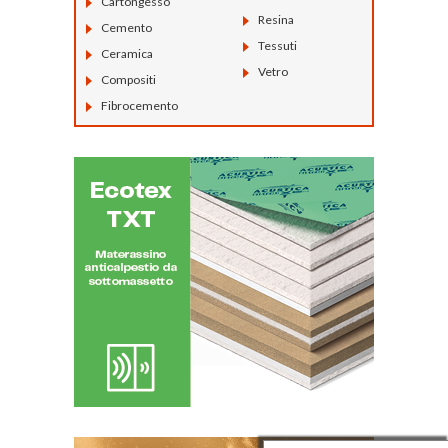
Cartongesso
Resina
Cemento
Tessuti
Ceramica
Vetro
Compositi
Fibrocemento