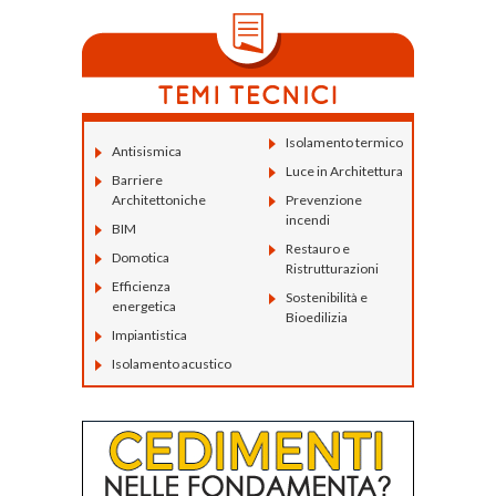
Isolamento termico
Antisismica
Luce in Architettura
Barriere
Architettoniche
Prevenzione
incendi
BIM
Restauro e
Domotica
Ristrutturazioni
Efficienza
Sostenibilità e
energetica
Bioedilizia
Impiantistica
Isolamento acustico