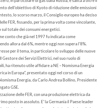
o, in particolare di gas dalla Russia, è salita a oltre il
nto dell’obiettivo di Kyoto di riduzione delle emissioni
ntesto, lo scorso marzo, il Consiglio europeo ha deciso
delle FER, fissando, per la prima volta come vincolante,
 sul totale dei consumi energetici.
iene conto che già nel 1997 fu indicata come
endo allora dal 6%, mentre oggi non supera l’8%.
eresse per il tema, in particolare lo sviluppo delle nuove
l Gestore dei Servizi Elettrici, nel suo ruolo di
ili, ha ritenuto utile affidare a NE – Nomisma Energia
ttrica in Europa”, presentato oggi nel corso di un
Nomisma Energia, da Carlo Andrea Bollino, Presidente
egato GSE.
zzazione delle FER, con una produzione elettrica da
primo posto in assoluto. E’ la Germania il Paese leader