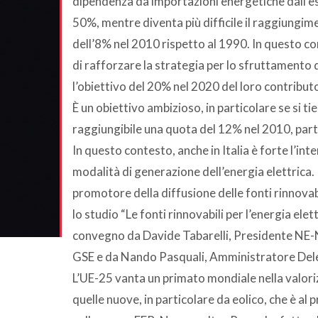
dipendenza da importazioni energetiche dall’ester
50%, mentre diventa più difficile il raggiungime
dell’8% nel 2010 rispetto al 1990. In questo co
di rafforzare la strategia per lo sfruttamento 
l’obiettivo del 20% nel 2020 del loro contributo
È un obiettivo ambizioso, in particolare se si t
raggiungibile una quota del 12% nel 2010, part
In questo contesto, anche in Italia è forte l’int
modalità di generazione dell’energia elettrica. I
promotore della diffusione delle fonti rinnovab
lo studio “Le fonti rinnovabili per l’energia ele
convegno da Davide Tabarelli, Presidente NE-
GSE e da Nando Pasquali, Amministratore Del
L’UE-25 vanta un primato mondiale nella valori
quelle nuove, in particolare da eolico, che è al 