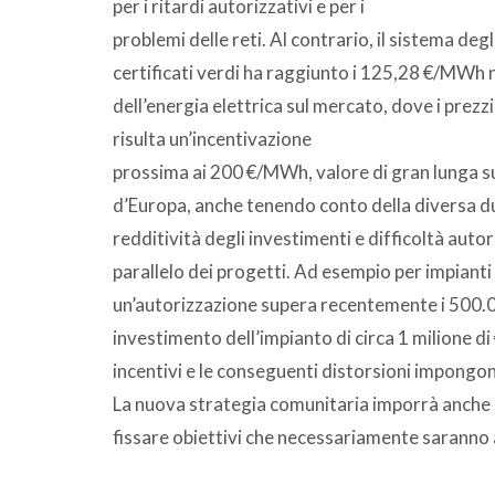
per i ritardi autorizzativi e per i
problemi delle reti. Al contrario, il sistema deg
certificati verdi ha raggiunto i 125,28 €/MWh n
dell’energia elettrica sul mercato, dove i prezz
risulta un’incentivazione
prossima ai 200 €/MWh, valore di gran lunga su
d’Europa, anche tenendo conto della diversa du
redditività degli investimenti e difficoltà aut
parallelo dei progetti. Ad esempio per impianti n
un’autorizzazione supera recentemente i 500.0
investimento dell’impianto di circa 1 milione di
incentivi e le conseguenti distorsioni impongon
La nuova strategia comunitaria imporrà anche a
fissare obiettivi che necessariamente saranno 