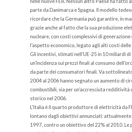
nelle nuove FER. Nessun altro Paese ha fatto al
parte da Danimarca e Spagna. Il modello tedesc
ricordare che la Germania può garantire, in mani
grazie anche al fatto che la sua produzione ele
nucleare, con costi complessivi di generazione
l’aspetto economico, legato agli alti costi delle
Gli incentivi, stimati nell’UE-25 in 10 miliardi
un’incidenza sui prezzi finali al consumo dell’o
da parte dei consumatori finali. Va sottolineato 
2004 al 2006 hanno segnato un aumento di circa
combustibili, sia per un’accresciuta redditivit
storico nel 2006.
L’Italia è il quarto produttore di elettricità d
lontano dagli obiettivi annunciati: attualmente l
1997, contro un obiettivo del 22% al 2010. Le p