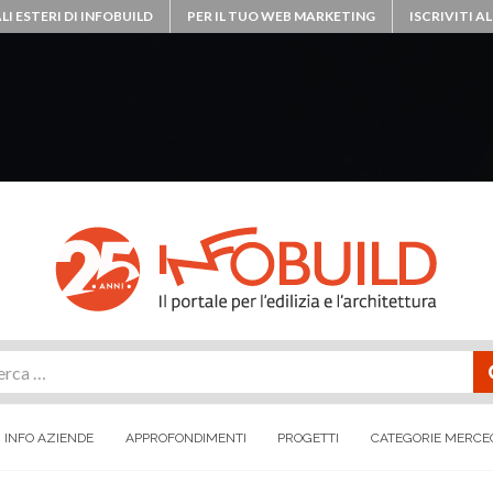
LI ESTERI DI INFOBUILD
PER IL TUO WEB MARKETING
ISCRIVITI 
rca
INFO AZIENDE
APPROFONDIMENTI
PROGETTI
CATEGORIE MERCE