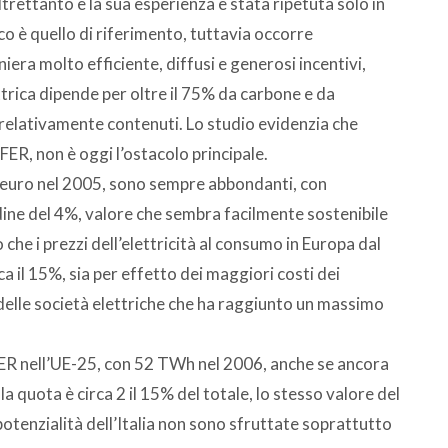
trettanto e la sua esperienza è stata ripetuta solo in
o è quello di riferimento, tuttavia occorre
era molto efficiente, diffusi e generosi incentivi,
ttrica dipende per oltre il 75% da carbone e da
 relativamente contenuti. Lo studio evidenzia che
 FER, non è oggi l’ostacolo principale.
 di euro nel 2005, sono sempre abbondanti, con
rdine del 4%, valore che sembra facilmente sostenibile
che i prezzi dell’elettricità al consumo in Europa dal
 il 15%, sia per effetto dei maggiori costi dei
à delle società elettriche che ha raggiunto un massimo
a FER nell’UE-25, con 52 TWh nel 2006, anche se ancora
a quota è circa 2 il 15% del totale, lo stesso valore del
otenzialità dell’Italia non sono sfruttate soprattutto